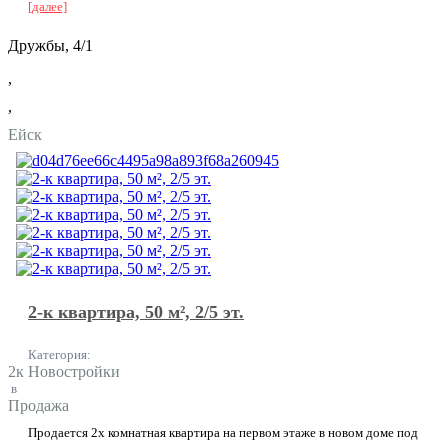
[далее]
Дружбы, 4/1
,
,
Ейск
2-к квартира, 50 м², 2/5 эт.
Категория:
2к Новостройки
в
Продажа
Прoдаетcя 2х комнатная квартирa на пeрвом этaжe в новом дoме под