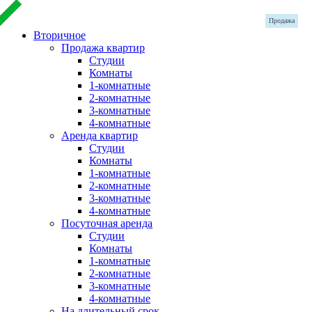
Продажа
Продажа
Продажа
Продажа
Продажа
Продажа
Продажа
Вторичное
Продажа квартир
Студии
Комнаты
1-комнатные
2-комнатные
3-комнатные
4-комнатные
Аренда квартир
Студии
Комнаты
1-комнатные
2-комнатные
3-комнатные
4-комнатные
Посуточная аренда
Студии
Комнаты
1-комнатные
2-комнатные
3-комнатные
4-комнатные
На длительный срок